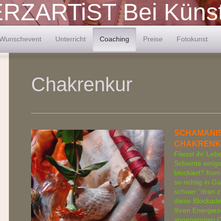
RZARTiST Bei Künst
Wunschevent
Unterricht
Coaching
Preise
Fotokunst
Chakrenkur
SCHAMANI
CHAKRENK
Fliesst ihr Lebe
Scheinte einige
blockiert? Komm
so richtig in G
schwer "dran z
diese Blockad
Ihren Energiez
sogenannten C