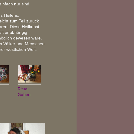
einfach nur sind.
es Heilens.
eicht zum Teil zurück
oren. Diese Heilkunst
elt unabhängig
möglich gewesen wäre.
en Völker und Menschen
rer westlichen Welt.
Ritual
Gaben