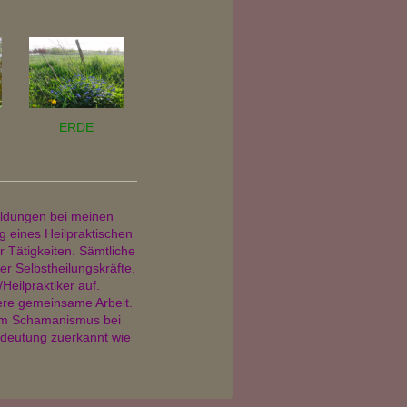
ERDE
ldungen bei meinen
g eines Heilpraktischen
 Tätigkeiten. Sämtliche
er Selbstheilungskräfte.
Heilpraktiker auf.
sere gemeinsame Arbeit.
em Schamanismus bei
deutung zuerkannt wie